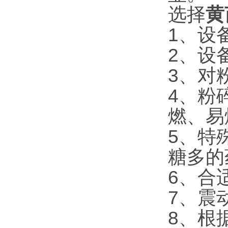
选择
黄
1、设
2、设
3、对
4、粉
燃、易
5、特
糖多的
6、合
7、震
8、根