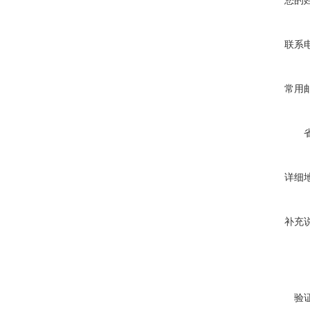
您的
联系
常用
详细
补充
验