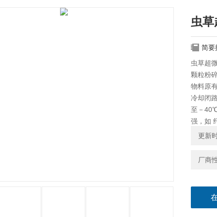
虫草
简要
虫草超
颗粒粉
物料原
冷却闭
至－4
强，如
更新时间
厂商