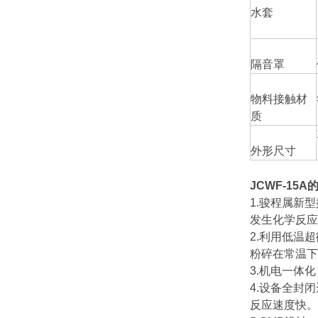
水套
隔音罩
物料接触材
质
外形尺寸
JCWF-15
1.骏程属新
发生化学反应
2.利用低温
粉碎在常温下
3.机电一体
4.设备全封
反应速度快。