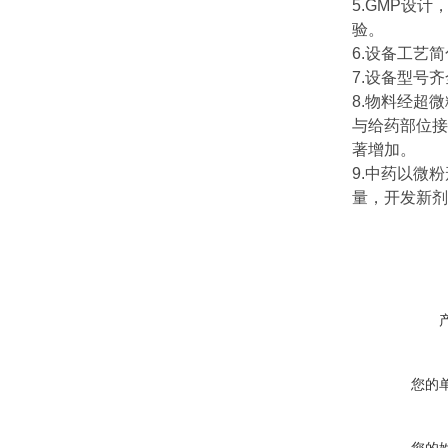
5.GMP设
验。
6.设备工艺
7.设备型号
8.物料经超
与给药部位接
著增加。
9.中药以微
量，开发新剂
您的