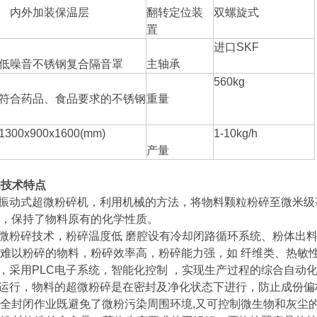
内外加装保温层
翻转定位装
双螺旋式
置
进口
SKF
低噪音不锈钢复合隔音罩
主轴承
560kg
符合药品、食品要求的不锈钢
重量
1300x900x1600(mm)
1-10kg/h
产量
A的技术特点
型振动式超微粉碎机，利用机械的方法，将物料颗粒粉碎至微米
，保持了物料原有的化学性质。
超微粉碎技术，粉碎温度低 磨腔设有冷却闭路循环系统、粉体出料
难以粉碎的物料，粉碎效率高，粉碎能力强，如 纤维类、热敏
化，采用PLC电子系统，智能化控制 ，实现生产过程的综合自动
闭运行，物料的超微粉碎是在密封及净化状态下进行，防止成份
全封闭作业既避免了微粉污染周围环境,又可控制微生物和灰尘