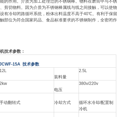
能的作用。介质为加工处理过的不锈钢棒。物料在磨筒中与不锈
、剪切物料。因为介质为不锈钢棒属线与线之间接触，可以使物
设有冷却闭路循环系统，粉体出料温度不高于40℃。有利于保留
触部位为符合国家药品、食品标准要求的不锈钢制作，全密闭作
机
技术参数：
JCWF-15A
技术参数
12L
2.5L
装料量
2kw
380v/220v
电压
手动翻转式
冷却方式
循环水冷却
/
配置制
冷机