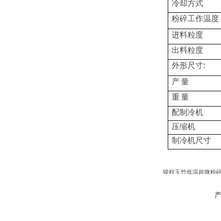
冷却方式
粉碎工作温度
进料粒度
出料粒度
外形尺寸
:
产
量
重
量
配制冷机
压缩机
制冷机尺寸
骏程玉竹
低温超微粉
微粉。在这样的粉碎
统，在低温状态下进
超微粉碎技术应用于
1、有利于提高难溶性