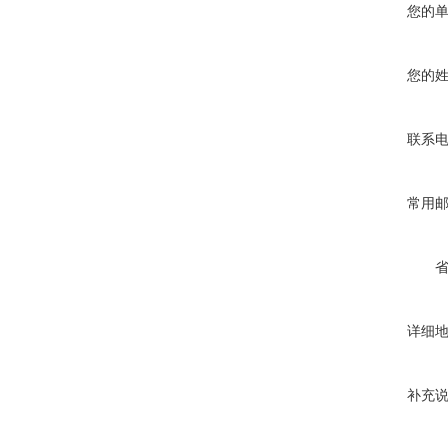
您的
2、有利于提高药物在
3、有利于提高药物的
4、有利于提高药物的
您的
5、有利于改善药物的
6、有利于复方中各有
联系
7、减少用药剂量，大
8、提高中药的压片
9、应用在冲剂、胶
常用
详细
补充