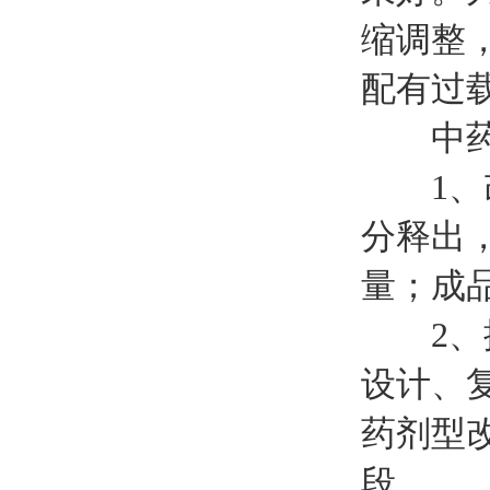
缩调整
配有过
中药超
1、改
分释出
量；成
2、提
设计、
药剂型
段。