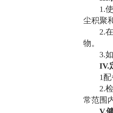
1.使
尘积聚
2.在
物。
3.如
IV
1配备
2.检
常范围
V