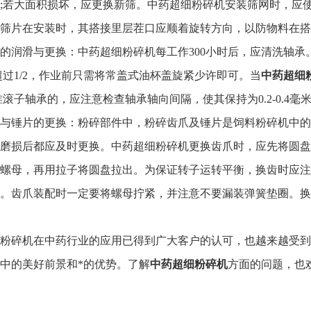
;若大面积损坏，应更换新筛。中药超细粉碎机安装筛网时，应
筛片在安装时，其搭接里层茬口应顺着旋转方向，以防物料在搭
润滑与更换：中药超细粉碎机每工作300小时后，应清洗轴承
不超过1/2，作业前只需将常盖式油杯盖旋紧少许即可。当
中药超细
锥滚子轴承的，应注意检查轴承轴向间隔，使其保持为0.2-0.4
锤片的更换：粉碎部件中，粉碎齿爪及锤片是饲料粉碎机中的
磨损后都应及时更换。中药超细粉碎机更换齿爪时，应先将圆盘
螺母，再用拉子将圆盘拉出。为保证转子运转平衡，换齿时应注
。齿爪装配时一定要将螺母拧紧，并注意不要漏装弹簧垫圈。换齿
碎机在中药行业的应用已得到广大客户的认可，也越来越受到
中的美好前景和*的优势。了解
中药超细粉碎机
方面的问题，也