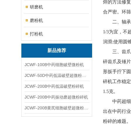
焊的方法修复
研磨机
合严密。环筛
磨粉机
二、轴承的
1/3为宜，
打粉机
润滑;使用圆
新品推荐
三、齿爪与
碎齿爪及锤片
JCWF-100B中药细胞破壁微粉机
形扳手拧下圆
JCWF-50D中药低温破壁超微粉碎机
碎机工作稳定
JCWF-200B中药低温破壁粉碎机
1.5克。
JCWF-200B中药振动磨超微粉碎机
中药超细粉
JCWF-200B黄芪细胞破壁超微粉碎机设备
出在中药行业
粉碎的难题。