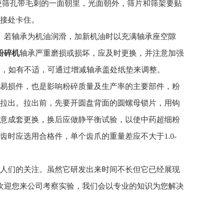
使筛孔带毛刺的一面朝里，光面朝外，筛片和筛架要贴
接处卡住。
。若轴承为机油润滑，加新机油时以充满轴承座空隙
粉碎机
轴承严重磨损或损坏，应及时更换，并注意加强
毫米，如有不适，可通过增减轴承盖处纸垫来调整。
易损件，也是影响粉碎质量及生产率的主要部件，粉
拉出。拉出前，先要开圆盘背面的圆螺母锁片，用钩
意成套更换，换后应做静平衡试验，以使中药超细粉
时应选用合格件，单个齿爪的重量差应不大于1.0-
人们的关注。虽然它研发出来时间不长但它已经展现
欢迎您来公司考察实验，我们会以专业的知识为您解决