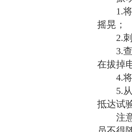
1.将
摇晃；
2.刺
3.查
在拔掉
4.将
5.从
抵达试
注意振
员不得