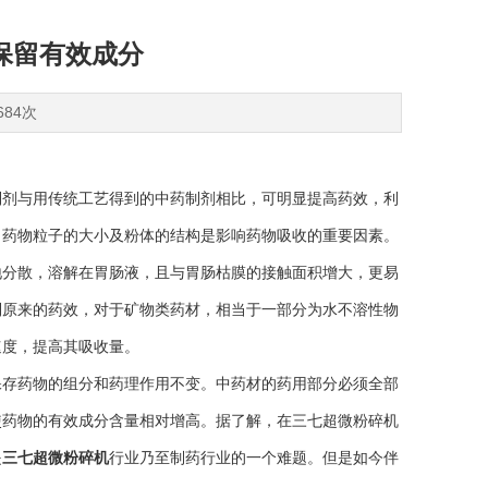
保留有效成分
684次
制剂与用传统工艺得到的中药制剂相比，可明显提高药效，利
。药物粒子的大小及粉体的结构是影响药物吸收的重要因素。
地分散，溶解在胃肠液，且与胃肠枯膜的接触面积增大，更易
到原来的药效，对于矿物类药材，相当于一部分为水不溶性物
速度，提高其吸收量。
存药物的组分和药理作用不变。中药材的药用部分必须全部
使药物的有效成分含量相对增高。据了解，在三七超微粉碎机
是
三七超微粉碎机
行业乃至制药行业的一个难题。但是如今伴