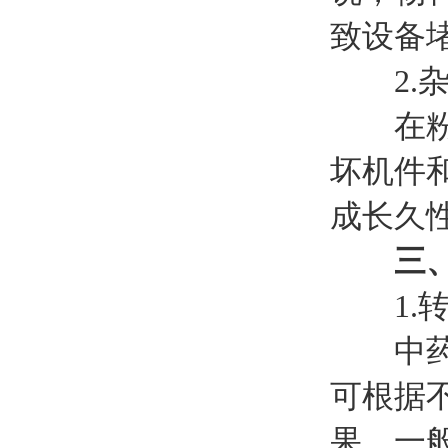
致设备
2.杂
在粉碎
坏机件
成长久
三
1.转
中药超
可根据
果。一