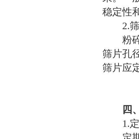
稳定性
2.筛
粉碎程
筛片孔
筛片应
四
1.定
定期对