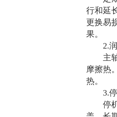
行和延
更换易
果。
2.润
主轴和
摩擦热
热。
3.停
停机后
盖。长