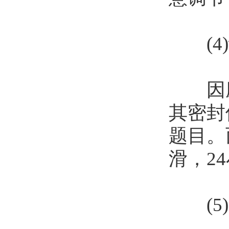
(4)
因磨
其密封
题目。
滑，2
(5)