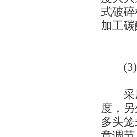
式破碎
加工碳
(3)
采用
度，另
多头笼
意调节