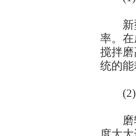
新型
率。在
搅拌磨
统的能
(2)
磨辊
度大大