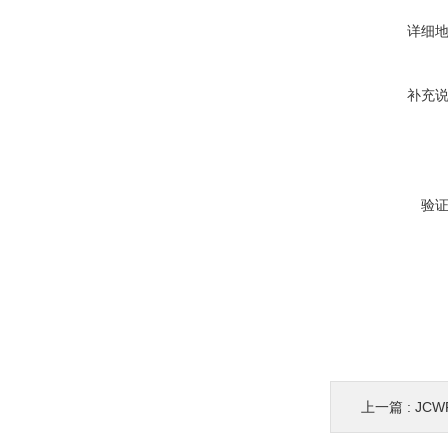
详细
补充
验
上一篇 :
JC