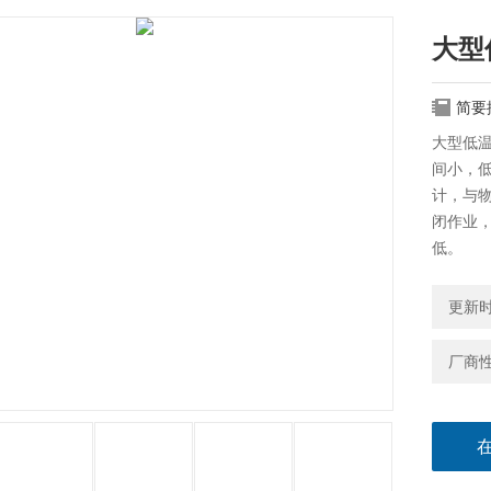
大型
简要
大型低
间小，
计，与
闭作业
低。
更新时间
厂商