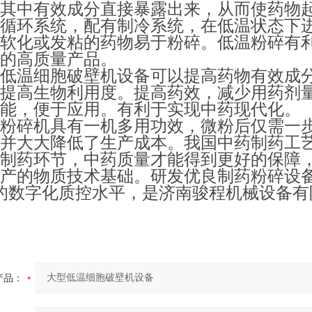
其中有效成分直接暴露出来，从而使药物
循环系统，配有制冷系统，在低温状态下
软化或发粘的药物易于粉碎。低温粉碎有
的高质量产品。
低温细胞破壁机设备可以提高药物有效成
提高生物利用度。提高药效，减少用药剂
能，便于应用。有利于实现中药现代化。
粉碎机具有一机多用功效，微粉后仅需一
并大大降低了生产成本。我国中药制药工
制药环节，中药质量才能得到更好的保障
产的物质技术基础。研发优良制药粉碎设
的数字化质控水平，是济南骏程机械设备有
产品：