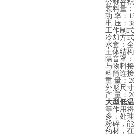
公称容积:
装料量：
功 率：1
电 压：38
工作制式
冷却方式
水套：全
主体结构
隔音罩：
与物料接
料筒连接
重 量：26
外形尺寸：
产 量：20-
大型低温
等作用将
多，处理
粉碎，能
药材，在