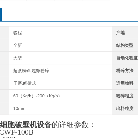
骏程
产地
全新
结构类型
大型
自动化程度
超微粉碎,超微粉碎
粉碎方法
干磨,间歇式
适用物料
60（Kg/h）-200（Kg/h）
粉碎程度
10mm
出料粒度
细胞破壁机设备
的详细参数：
WF-100B