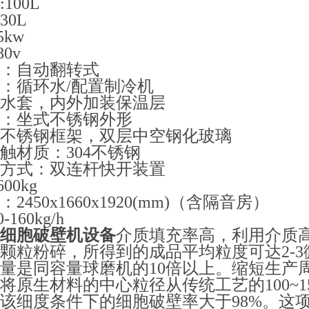
100L
30L
5kw
0v
：自动翻转式
：循环水/配置制冷机
水套，内外加装保温层
：坐式不锈钢外形
不锈钢框架，双层中空钢化玻璃
触材质：304不锈钢
方式：双连杆快开装置
00kg
2450x1660x1920(mm)（含隔音房）
160kg/h
细胞破壁机设备
介质填充率高，利用介质
颗粒粉碎，所得到的成品平均粒度可达2-
量是同容量球磨机的10倍以上。缩短生产
将原生材料的中心粒径从传统工艺的100~1
该细度条件下的细胞破壁率大于98%。这