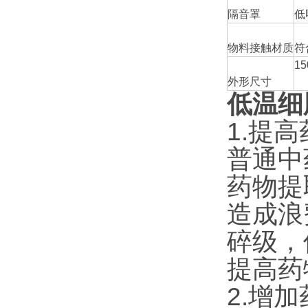
隔音罩
低
物料接触材质
符
15
外形尺寸
低温细
1.提
普通中
药物提
造成浪
碎级，
提高药
2.增