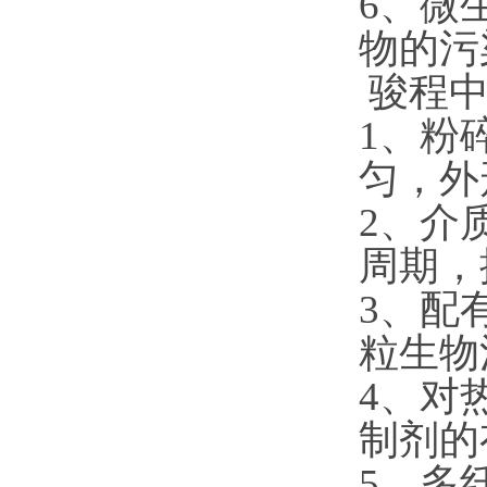
6、微
物的污
骏程中
1、粉
匀，外
2、介
周期，
3、配
粒生物
4、对
制剂的
5、多