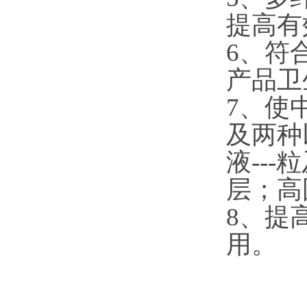
提高有
6、符
产品卫
7、使
及两种
液--
层；高
8、提
用。