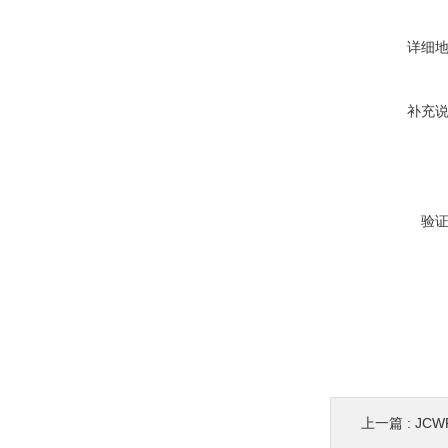
详细
补充
验
上一篇 :
JC