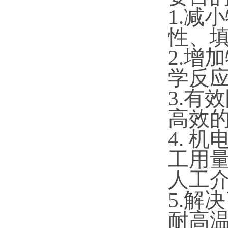
1.减
性、
2.增
学反
3.有
高效
4. 
工用
人工
5.解
耐高