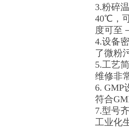
3.
粉碎
40
℃，
度可至
4.
设备
了微粉
5.
工艺
维修非
6. GMP
符合
GM
7.
型号
工业化