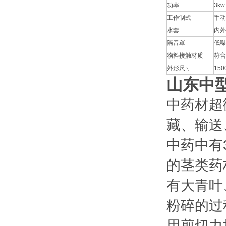
功率
3kw
工作制式
手动
水套
内外
隔音罩
低噪
物料接触材质
符合
外形尺寸
150
山东中
中药材超
藏、输送
中药中有
的茎类药
有大青叶
粉碎的过
用剪切力