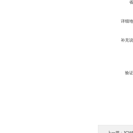
详细
补充
验
上一篇 :
JC