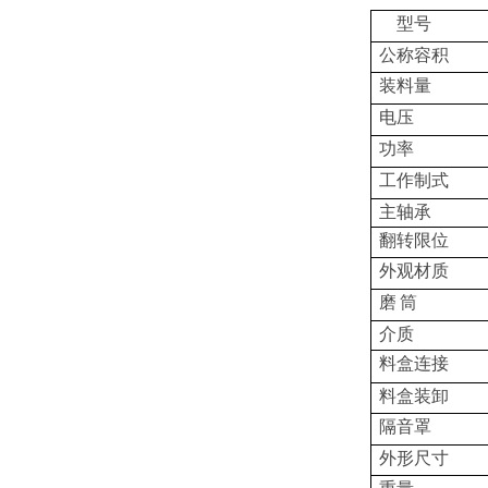
型号
公称容积
装料量
电压
功率
工作制式
主轴承
翻转限位
外观材质
磨
筒
介质
料盒连接
料盒装卸
隔音罩
外形尺寸