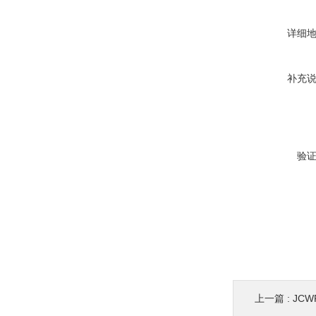
详细
补充
验
上一篇 :
JC