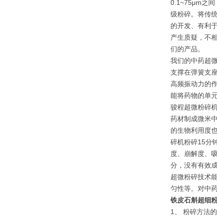
0.1~75μ
级粉碎。将传
的开发、有利
产生质疑，不
们的产品。
我们的中药超
支撑在弹簧支
高频振动力的
能将药物的单
骏程超微粉碎机
药材制成微米
的生物利用度
碎机粉碎15分
度、崩解度、
分，没有有效
超微粉碎技术
匀性等。对中
铁皮石斛超细
1、 粉碎方法