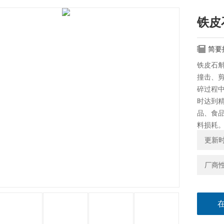
铁皮
简要
铁皮石
撞击、
碎过程
时达到
品、食品
料损耗
更新时间
厂商