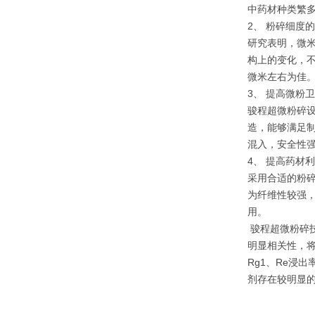
中药材种类繁
2、 粉碎细度
研究表明，微米
构上的变化，不
微米左右为佳
3、 提高微粉
骏程超微粉碎
造，能够满足
混入，安全性
4、 提高药材
采用合适的粉
为纤维性较强，
用。
骏程超微粉碎
明显相关性，将
Rg1、Re浸
剂存在较明显