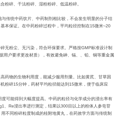
混合粉碎、干法粉碎、湿粉粉碎、低温粉碎。
基础与传统中药饮片、中药制剂相比较，不会发生明显的分子结
本保证。在中药粉碎过程中，平均粒径控制在15微米~20
碎无粉尘、无污染，符合环保要求。严格按GMP标准设计制
根据用户要求更改材质），有效避免砷、镉、、铅、铜等重金属
提高药物的生物利用度，能减少服用剂量。比如黄芪、甘草因
机粉碎15分钟，药材平均粒径能达到15微米，便于临床应
用度可能得到大幅度提高。中药的粒径与化学成分的浸出率有
1、Re浸出率进行测定，结果以300目以上的粉体人参皂苷
明，用不同粉碎粒度制成的桂附地黄丸，在药效学方面与传统制