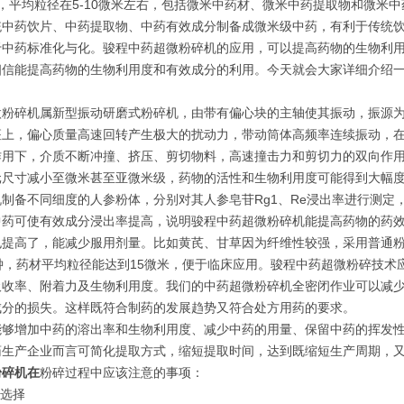
m之间，平均粒径在5-10微米左右，包括微米中药材、微米中药提取物和微
统中药饮片、中药提取物、中药有效成分制备成微米级中药，有利于传统
于中药标准化与化。骏程中药超微粉碎机的应用，可以提高药物的生物利
相信能提高药物的生物利用度和有效成分的利用。今天就会大家详细介绍
微粉碎机属新型振动研磨式粉碎机，由带有偏心块的主轴使其振动，振源
座上，偏心质量高速回转产生极大的扰动力，带动筒体高频率连续振动，
作用下，介质不断冲撞、挤压、剪切物料，高速撞击力和剪切力的双向作
元尺寸减小至微米甚至亚微米级，药物的活性和生物利用度可能得到大幅
制备不同细度的人参粉体，分别对其人参皂苷Rg1、Re浸出率进行测定，
中药可使有效成分浸出率提高，说明骏程中药超微粉碎机能提高药物的药
也提高了，能减少服用剂量。比如黄芪、甘草因为纤维性较强，采用普通
钟，药材平均粒径能达到15微米，便于临床应用。骏程中药超微粉碎技
吸收率、附着力及生物利用度。我们的中药超微粉碎机全密闭作业可以减
成分的损失。这样既符合制药的发展趋势又符合处方用药的要求。
能够增加中药的溶出率和生物利用度、减少中药的用量、保留中药的挥发
药生产企业而言可简化提取方式，缩短提取时间，达到既缩短生产周期，
粉碎机
在
粉碎过程中应该注意的事项：
的选择