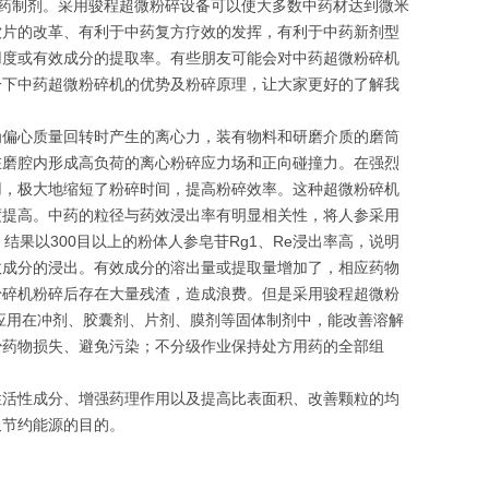
米中药制剂。采用骏程超微粉碎设备可以使大多数中药材达到微米
饮片的改革、有利于中药复方疗效的发挥，有利于中药新剂型
用度或有效成分的提取率。有些朋友可能会对中药超微粉碎机
一下中药超微粉碎机的优势及粉碎原理，让大家更好的了解我
为偏心质量回转时产生的离心力，装有物料和研磨介质的磨筒
在磨腔内形成高负荷的离心粉碎应力场和正向碰撞力。在强烈
用，极大地缩短了粉碎时间，提高粉碎效率。这种超微粉碎机
度提高。中药的粒径与药效浸出率有明显相关性，将人参采用
结果以300目以上的粉体人参皂苷Rg1、Re浸出率高，说明
效成分的浸出。有效成分的溶出量或提取量增加了，相应药物
粉碎机粉碎后存在大量残渣，造成浪费。但是采用骏程超微粉
术应用在冲剂、胶囊剂、片剂、膜剂等固体制剂中，能改善溶解
少药物损失、避免污染；不分级作业保持处方用药的全部组
性活性成分、增强药理作用以及提高比表面积、改善颗粒的均
又节约能源的目的。