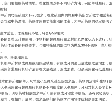
多，我们要根据药材质地、理化性质选择不同粉碎方法，例如单独粉碎、
的控制
中药的粒径范围为1~75微米，在此范围内的颗粒中药所含药效学物质
会导致中药属性、药效作用和功能主治的改变，为中药药效的稳定提供了基
。
卫生学质量，改善粉碎环境，符合GMP要求
设备的合理设计和使用，使物料的超微粉碎在全封闭及净化状态下进行，粉
制药粉体装备的特殊要求。与物料接触的部位均为抛光304不锈钢（也可
强。
利用率、降低服用量
碎机把中药材制成微粉或细胞破壁粉，有效成分的溶出量或提取量增加，
采用普通粉碎机粉碎后存在大量残渣，造成浪费。但是采用骏程低温粉碎
技术能将药物的单元尺寸减小至微米甚至亚微米级，药物的活性和生物利
人参采用骏程超微粉碎机制备不同细度的人参粉体，分别对其人参皂苷Rg
出率更高，说明药材制成微米中药可使有效成分浸出率提高。还有实验表
的差异，在相同计量时，微米级制剂的药效学作用较传统制剂更加明显。