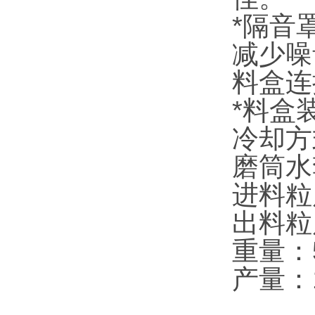
*隔音
减少噪
料盒连
*料盒
冷却方
磨筒水
进料粒
出料粒度
重量：5
产量：