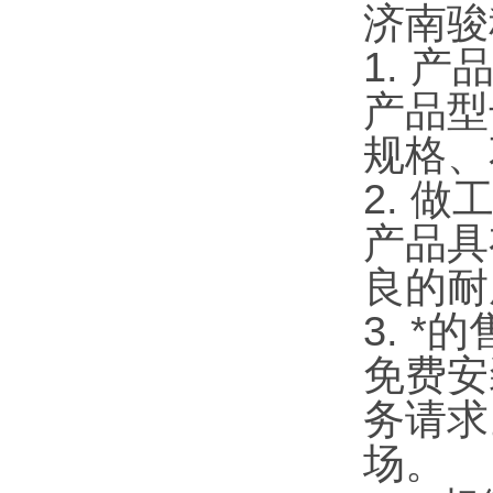
济南骏
1. 
产品型
规格、
2. 做
产品具
良的耐
3. *
免费安
务请求
场。