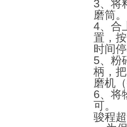
3、将
磨筒。
4、合
置，按
时间停
5、粉
柄，把
磨机（
6、将
可。
骏程超