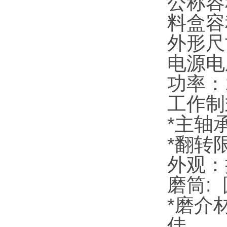
公称容积
料盒容积
外形尺寸
电源电压
功率：1
工作制
*主轴
*翻转
外观：
磨筒:
*磨介
佳。