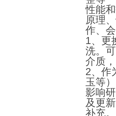
性能和
原理、
作、会
1、更
洗。可
介质，
2、作
玉等）
影响研
及更新
补充。