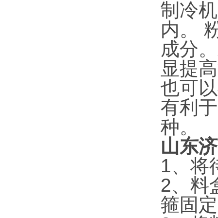
制冷机
内。 
成分。
显提高
也可以
有利于
种。
山东济
1、将
2、料
箍固定