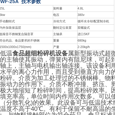
WF-25A
技术参数
25L
装料量
4.8L
3kw
电压
380v
手动翻转式
冷却方式
循环水冷却
/
配置制冷机
内外加装保温层
翻转定位装置
双螺旋式
低噪音不锈钢复合隔音罩
主轴承
进口
SKF
符合药品、食品要求的不锈钢
重量
680kg
1500x1000x1750(mm)
产量
2-20kg/h
低温
食品超细粉碎机设备
属新型振动式超
的主轴使其振动，弹簧内有阻尼球，可起
轴上，主轴与电机输出轴连接。该设备利
水平的离心力作用，而且受到垂直方向力
粉碎。介质为加工处理过的不锈钢棒。物
振动力的作用下。介质不断冲撞、挤压、
极大地缩短了粉碎时间，提高粉碎效率。
填充率高，单位时间内作用次数多。可以
（分散乳化)的效果。此设备可与低温技术
温度不高于40℃。有利于保留不耐高温的
计，与物料接触部位为符合药品、食品标准