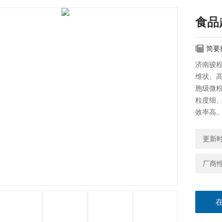
食品
简要
济南骏
维状、
胞级微
粒度细
效率高
更新时间
厂商