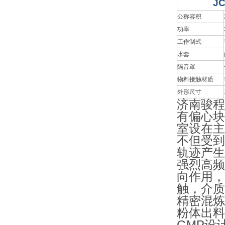
JC
公称容积
功率
工作制式
水套
隔音罩
物料接触材质
外形尺寸
济南骏程
有偏心块
室设在主
不但受到
轨迹产生
强烈高频
向作用，
触，介质
精密混炼
粉体出料
GMP设