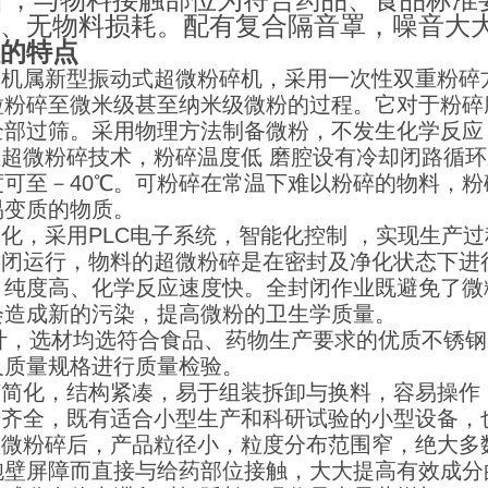
、无物料损耗。配有复合隔音罩，噪音大
的特点
微粉机属新型振动式超微粉碎机，采用一次性双重粉碎
粒粉碎至微米级甚至纳米级微粉的过程。它对于粉碎脆
全部过筛。采用物理方法制备微粉，不发生化学反应
温超微粉碎技术，粉碎温度低 磨腔设有冷却闭路循
度可至－40℃。可粉碎在常温下难以粉碎的物料，粉
易变质的物质。
体化，采用PLC电子系统，智能化控制 ，实现生产
全封闭运行，物料的超微粉碎是在密封及净化状态下
、纯度高、化学反应速度快。全封闭作业既避免了微
会造成新的污染，提高微粉的卫生学质量。
P设计，选材均选符合食品、药物生产要求的优质不锈
及质量规格进行质量检验。
工艺简化，结构紧凑，易于组装拆卸与换料，容易操作
型号齐全，既有适合小型生产和科研试验的小型设备
经超微粉碎后，产品粒径小，粒度分布范围窄，绝大
胞壁屏障而直接与给药部位接触，大大提高有效成分