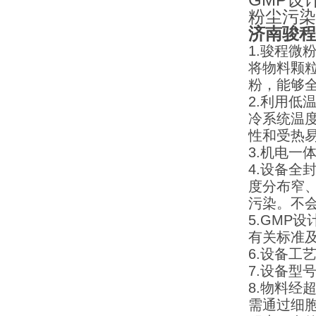
粉尘污染
济南骏程
1.骏程
将物料颗
粉，能够
2.利用低
冷系统温
性和受热
3.机电一
4.设备
度分布窄
污染。不
5.GM
有关标准
6.设备
7.设备
8.物料
需通过细