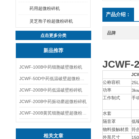
药用超微粉碎机
产品介绍：
灵芝孢子粉超微粉碎机
品牌
点击更多分类
新品推荐
JCWF
JCWF-100B中药细胞破壁微粉机
JC
JCWF-50D中药低温破壁超微粉碎机
公称容积
25L
JCWF-200B中药低温破壁粉碎机
功率
3k
工作制式
手
JCWF-200B中药振动磨超微粉碎机
JCWF-200B黄芪细胞破壁超微粉碎机设备
水套
隔音罩
低
物料接触材质
符
相关文章
外形尺寸
150