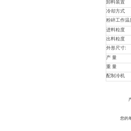
卸料装置
冷却方式
粉碎工作温
进料粒度
出料粒度
外形尺寸
:
产
量
重
量
配制冷机
您的