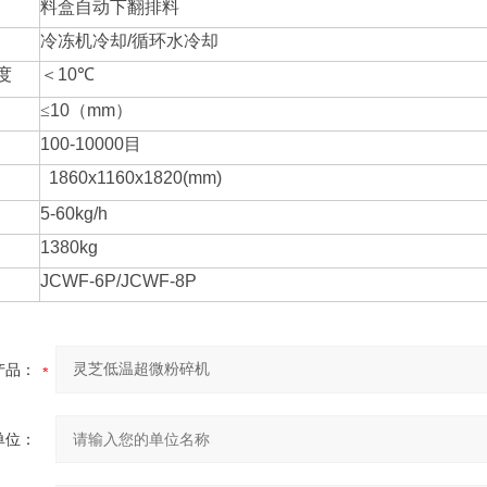
料盒自动下翻排料
冷冻机冷却
/
循环水冷却
度
＜
10
℃
≤
10
（
mm
）
100-10000
目
1860x1160x1820(mm)
5-60kg/h
1380kg
JCWF-6P/JCWF-8P
产品：
单位：