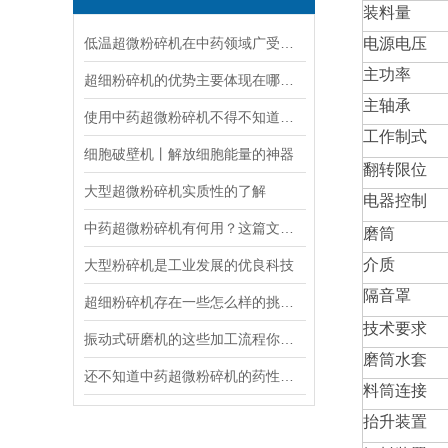
装料量
低温超微粉碎机在中药领域广受欢迎
电源电压
主功率
超细粉碎机的优势主要体现在哪些方面？
主轴承
使用中药超微粉碎机不得不知道的常识！
工作制式
细胞破壁机丨解放细胞能量的神器
翻转限位
大型超微粉碎机实质性的了解
电器控制
中药超微粉碎机有何用？这篇文章值得收藏
磨筒
介质
大型粉碎机是工业发展的优良科技
隔音罩
超细粉碎机存在一些怎么样的挑战？
技术要求
振动式研磨机的这些加工流程你都清楚吗
磨筒水套
还不知道中药超微粉碎机的药性要怎么保证吗？快来看看
料筒连接
抬升装置