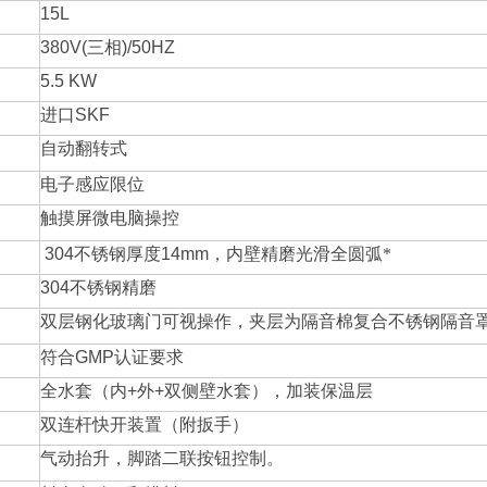
15L
380V(
三相
)/50HZ
5.5 KW
进口
SKF
自动翻转式
电子感应限位
触摸屏微电脑操控
304
不锈钢厚度
14mm
，内壁精磨光滑全圆弧*
304
不锈钢精磨
双层钢化玻璃门可视操作，夹层为隔音棉复合不锈钢隔音
符合
GMP
认证要求
全水套（内
+
外
+
双侧壁水套），加装保温层
双连杆快开装置（附扳手）
气动抬升，脚踏二联按钮控制。