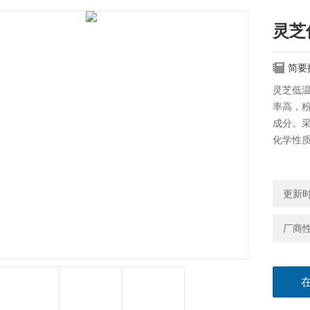
灵芝
简要
灵芝低
率高，
成分。
化学性
更新时间
厂商