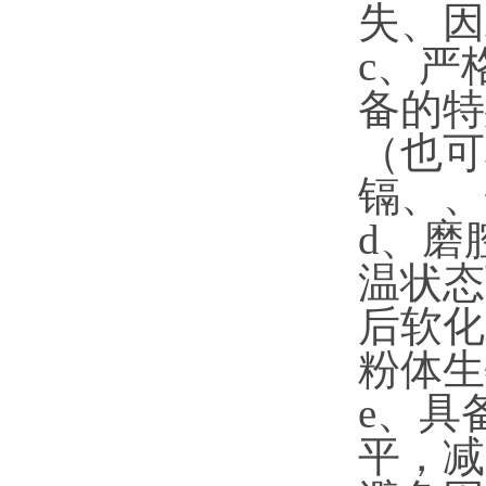
失、因
c、严
备的特
（也可
镉、、
d、磨
温状态
后软化
粉体生
e、具
平，减