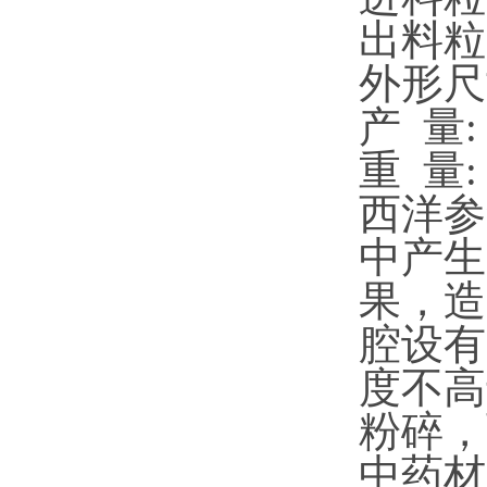
出料粒度
外形尺寸
产 量: 
重 量: 
西洋参
中产生
果，造
腔设有
度不高
粉碎，
中药材