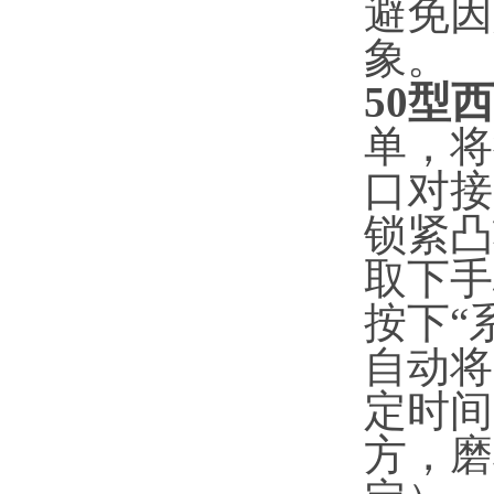
避免因
象。
50型
单，将
口对接
锁紧凸
取下手
按下“
自动将
定时间
方，磨