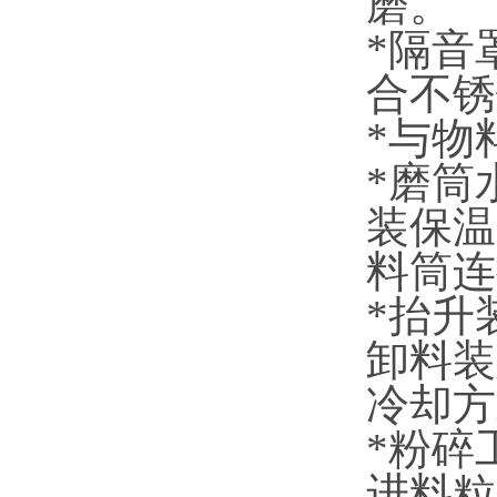
磨。
*隔音
合不
*与物
*磨筒
装保温
料筒连
*抬升
卸料装
冷却方
*粉碎
进料粒