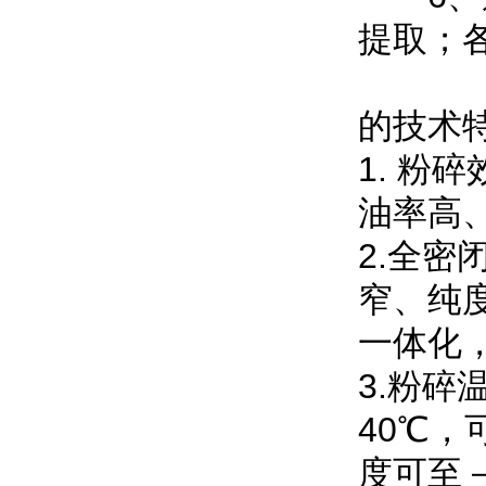
提取；
的技术
1.
粉碎
油率高
2.
全密
窄、纯
一体化
3.
粉碎
40
℃，
度可至