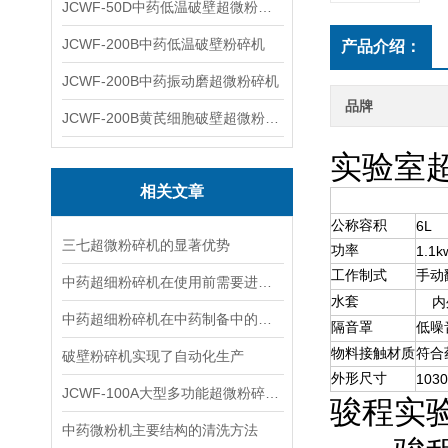
JCWF-50D中药低温破壁超微粉碎机
JCWF-200B中药低温破壁粉碎机
产品介绍：
JCWF-200B中药振动磨超微粉碎机
品牌
JCWF-200B黄芪细胞破壁超微粉碎机设备
实验室
相关文章
公称容积
6L
三七超微粉碎机的显著优势
功率
1.1k
工作制式
手动
中药超细粉碎机在使用前需要进行哪些检查事项
水套
内
中药超细粉碎机在中药制备中的具有重要的地位
隔音罩
低噪
物料接触材质
符合
破壁粉碎机实现了自动化生产
外形尺寸
1030
JCWF-100A大型多功能超微粉碎机常见问题及处理方法
骏程实
中药微粉机主要结构的清洗方法